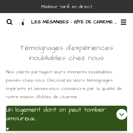
Meilleur tarif en direct
Passer
au
LES MÉSANGES - GÎTE DE CHARME DANS LE LOT
contenu
principal
Témoignages d'expériences
inoubliables chez nous
Nos clients partagent leurs moments inoubliables
passés chez nous. Découvrez leurs témoignages
inspirants et laissez-vous convaincre par la qualité de
notre maison d'hôtes de charme.
Un logement dont on peut tomber
amoureux...