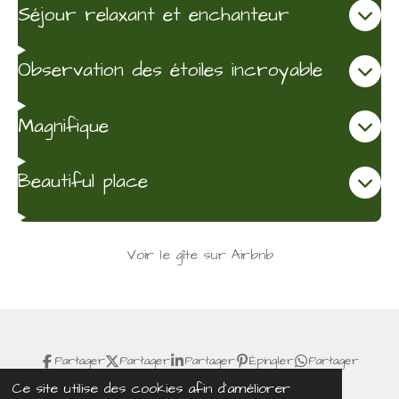
Séjour relaxant et enchanteur
Observation des étoiles incroyable
Magnifique
Beautiful place
Voir le gîte sur Airbnb
Partager
Partager
Partager
Épingler
Partager
Ce site utilise des cookies afin d’améliorer
© 2024 - 2026 Gîte de Charme dans le Lot